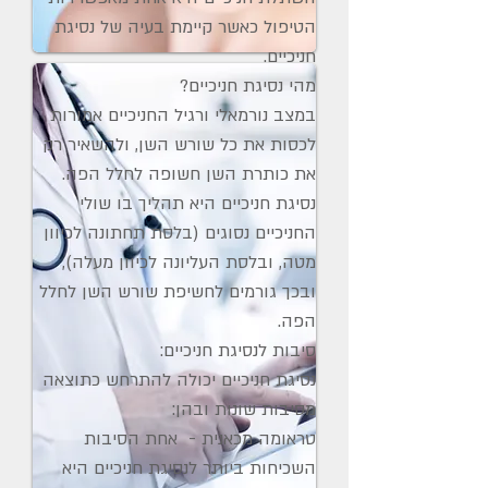
הטיפול כאשר קיימת בעיה של נסיגת
חניכיים.
מהי נסיגת חניכיים?
במצב נורמאלי ורגיל החניכיים אמורות
לכסות את כל שורש השן, ולהשאיר רק
את כותרת השן חשופה לחלל הפה.
נסיגת חניכיים היא תהליך בו שולי
החניכיים נסוגים (בלסת תחתונה לכיוון
מטה, ובלסת העליונה לכיוון מעלה),
ובכך גורמים לחשיפת שורש השן לחלל
הפה.
סיבות לנסיגת חניכיים:
נסיגת חניכיים יכולה להתרחש כתוצאה
מסיבות שונות ובהן:
טראומה מכאנית - אחת הסיבות
השכיחות ביותר לנסיגת חניכיים היא