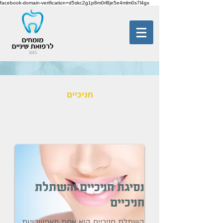
facebook-domain-verification=d5skc2g1p8m0rl8je5e4mlm0s7l4gx
חניכיים
נסיגת חניכיים והשתלת
חניכיים
השתלת חניכיים היא אחת מאפשרויות