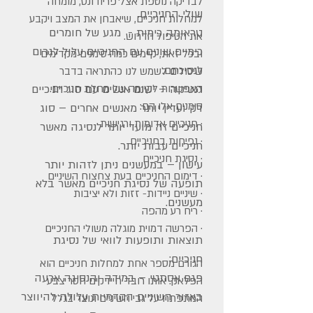
לבדיקה נוספת אצל פריודונט, מומחה
שולי החניכיים.
למחלות חניכיים, שיאבחן את המצב ויקבע
טראומה כימית - מגע של חומרים
את הטיפול הדרוש.
כימיים שונים עם החניכיים עלול לגרום
ובכל זאת, קיימים כמה סימנים מקדימים
לנסיגתם.
שיכולים לשמש לנו כהתראה בדבר
האפשרות לקיומה של מחלת חניכיים.
גנטיקה – ישנם אנשים עם סוג חניכיים
סימנים אלו הם:
דק ועדין יותר מאנשים אחרים – סוג
· חניכיים אדומות ורגישות
חניכיים זה מועד יותר לנסיגה מאשר
· נפיחות בחניכיים
חניכיים עבות יותר.
· נסיגת חניכיים
עישון – במעשנים ניתן לזהות יותר
· דימום החניכיים בעת צחצוח השיניים
תופעה של נסיגת חניכיים מאשר בלא
· שיניים ניידות- זזות ולא יציבות
מעשנים.
· ריח רע מהפה
· הפרשה דמוית מוגלה משולי החניכיים
תוצאות ותופעות לוואי של נסיגת
חניכיים:
הגורם מספר אחת למחלות חניכיים הוא
פגם אסתטי – במידה והנסיגה ארעה
הפלאק. אותו רובד חיידקים חסר צבע
באזור השיניים הקדמיות עלולה להיווצר
המתפתח על גבי השיניים ונוצר בגלל