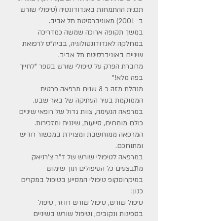
תכנית ההתמחות באנדודונטיה (טיפולי שורש
ב- 2001) מאוניברסיטת תל אביב.
במשך תקופה ארוכה שמשה כמדריכה
במחלקה לאנדודונטולוגיה, בביה"ס לרפואת
שיניים באוניברסיטת תל אביב.
מחברת הפרק על טיפולי שורש בספר "לחייך
בפה מלא!"
מנהלת מזה כ-8 שנים מרפאה פרטית
הממוקמת בעיר העתיקה של באר שבע.
במרפאה הנעימה, צוות גדול של רופאי שיניים
כולם מומחים, סייעות, שיננית ומזכירות.
המרפאה ממוחשבת ומצוידת במכשור חדיש
ומתוחכם.
במרפאה לטיפולי שורש של ד"ר צ'רניאק
מתבצעים כל הטיפולים תוך שימוש
במיקרוסקופ טיפולי המסייע בטיפול במקרים
כגון:
טיפול שורש, טיפול שורש חוזר, טיפול
בספיגות ונקובים, וטיפול שורש בשיניים