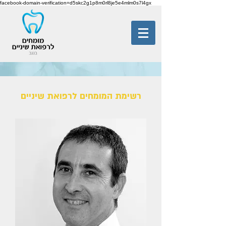
facebook-domain-verification=d5skc2g1p8m0rl8je5e4mlm0s7l4gx
רשימת המומחים לרפואת שיניים