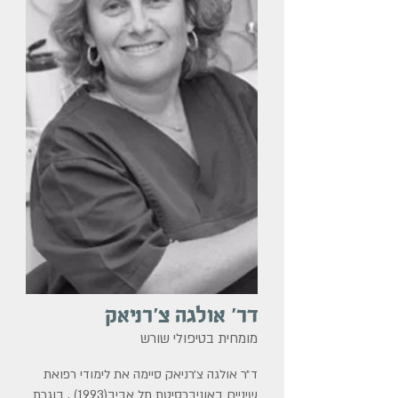
דר
'
אולגה
צ'רניאק
מומחית בטיפולי שורש
ד״ר אולגה צ׳רניאק סיימה את לימודי רפואת
שיניים באוניברסיטת תל אביב(1993) , בוגרת