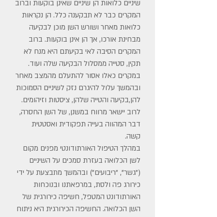
שיניים כלואות הן שיניים שאינן בוקעות וברוב
המקרים כבר לא תבקענה כלל. הן נקראות
כלואות מאחר ושורש השן מוכן לבקיעה
מבחינת אורכו, אך הן אינן בוקעות. ברוב
המקרים הסיבה לאי בקיעתם היא מנח לא
תקין, סטייה ממסלול הבקיעה שלה ועוד.
במקרים כאלו אסור להתעלם מהמצב מאחר
ובהמשך עלול להיגרם נזק לשיניים הסמוכות
להן,בקיעה והטייה שלהן, ציסטות וזיהומים.
לרוב יישאר מרווח במשנן, של השן החסרה,
דבר המהווה בעייה תפקודית ואסטטית
קשה.
במהלך הטיפול האורתודונטי מפנים מקום
לשן הכלואה בעזרת סמכים על השיניים
("גשר", "ריבועים") ובהמשך מתבצעת על ידי
כירורג פה ולסת, במרפאתנו ובנוכחות
האורתודונט המטפל, חשיפה כירורגית של
השן הכלואה. החשיפה הכירורגית היא ניתוח