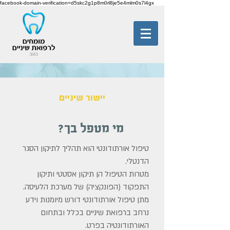
facebook-domain-verification=d5skc2g1p8m0rl8je5e4mlm0s7l4gx
יישור שיניים
מי מטפל בך?
טיפול אורתודונטי הוא תהליך לתיקון הסגר
הדנטלי.
מטרות הטיפול הן תיקון אסטטי ותיקון
התפקוד (הפונקציה) של מערכת הלעיסה.
מתן טיפול אורתודונטי דורש מיומנות וידע
נרחב ברפואת שיניים בכלל ובתחום
האורתודונטיה בפרט.