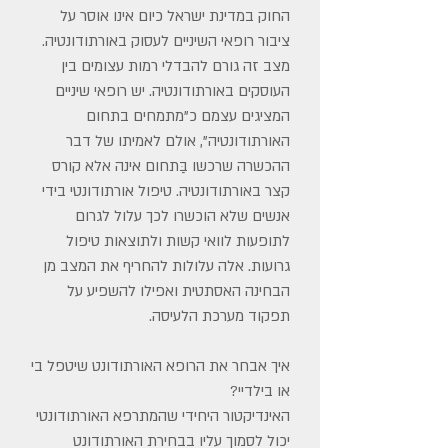
החוק במדינת ישראל כיום אינו אוסר על
ציבור רופאי השיניים לעסוק באורתודונטיה.
מצב זה גורם להבדלי רמות עצומים בין
העוסקים באורתודונטיה. יש רופאי שיניים
המציגים עצמם כ"מתמחים בתחום
האורתודונטיה", אולם לאמיתו של דבר
ההכשרה שרכשו בַּתחום אינה אלא קורס
קצר באורתודונטיה. טיפול אורתודונטי בידי
אנשים שלא הוכשרו לכך עלול לגרום
לתופעות לוואי קשות ולתוצאות טיפול
גרועות. אלה עלולות להחריף את המצב מן
הבחינה האסתטית ואפילו להשפיע על
תפקוד מערכת הלעיסה.
איך אבחר את הרופא האורתודונט שיטפל בי
או בילדיי?
האינדיקטור היחידי שהמתרפא האורתודונטי
יכול לסמוך עליו בבחירת האורתודונט