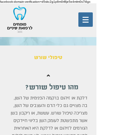
facebook-domain-verification=d5skc2g1p8m0rl8je5e4mlm0s7l4gx
טיפולי שורש
מהו טיפול שורש?
דלקת או זיהום ברקמה הפנימית של השן,
בה מצויים גם כלי הדם והעצבים של השן,
מצריכה טיפול שורש. עששת, או ריקבון בשן
אשר מתפשטת לעומק השן בליווי חיידקים
הגורמים לזיהום או לדלקת היא האחראית