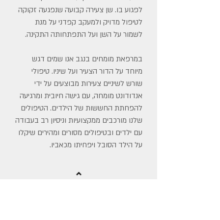
לפגוע בו. שן צעירה קבועה שנפגעה זקוקה
לטיפול מדויק ולמעקב קפדני על מנת
לשמור על השן ועל התפתחותה התקינה.
במרפאת מומחים בנגב אנו שמים דגש
מיוחד על הדור הצעיר ועל שיניו. טיפולי
שורש לשיניים צעירות מבוצעים על ידי
אנדודונט מומחה, עם גישה חיובית ומרגיעה
להפחתת החששות של הילדים. הטיפולים
שלנו מורכבים ממקצועיות וניסיון רב בעבודה
עם ילדים ובטיפולים מסורים ומהירים שיקלו
על הילד הסובל ויפחיתו מכאביו.
ניקוב מוגדר כפתח מלאכותי שנוצר בדפנות
השורש או הכותרת ומקשר בין פנים השן
לאזור החניכיים או בינו לחלל הפה. הגורמים