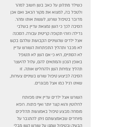
כשילד מתלונן על כאב בשן חשוב למהר
ולטפל בה, למצוא את מקור הכאב ואם אכן
מדובר בטיפול שורש, לעשות אותו ומהר.
הסיבה לכך כי השן נמצאת עדיין בשלבי
גדילה וזוהי תקופה קריטית עבורה. הסכנה
אצל ילדים שהשיניים הקבועות שלהם בקעו
לא מכבר ותהליך התפתחות השורש עדיין
לא הסתיים, היא כי אם השן לא תטופל
באופן הנכון והמתאים להם, עלול להיעצר
תהליך צמיחת השן ולהחליש אותה. זו
הסיבה לביצוע טיפול שורש בשיניים צעירות,
שאינו רגיל כמו אצל מבוגרים.
השורש אצל ילדים עדיין אינו מפותח
לחלוטין והוא קצר יותר ואף פתוח. רופא
מומחה מבצע טיפול באמצעות תהליכים
מיוחדים שבאמצעותם ניתן להתגבר על
הבעיה ובטיפול שמגן על שורש השן מבלי