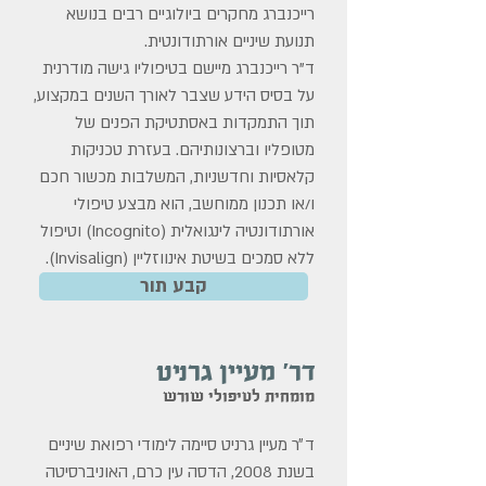
רייכנברג מחקרים ביולוגיים רבים בנושא
תנועת שיניים אורתודונטית.
ד"ר רייכנברג מיישם בטיפוליו גישה מודרנית
על בסיס הידע שצבר לאורך השנים במקצוע,
תוך התמקדות באסתטיקת הפנים של
מטופליו וברצונותיהם. בעזרת טכניקות
קלאסיות וחדשניות, המשלבות מכשור חכם
ו/או תכנון ממוחשב, הוא מבצע טיפולי
אורתודונטיה לינגואלית (Incognito) וטיפול
ללא סמכים בשיטת אינווזליין (Invisalign).
קבע תור
דר' מעיין גרניט
מומחית לטיפולי שורש
ד״ר מעיין גרניט סיימה לימודי רפואת שיניים
בשנת 2008, הדסה עין כרם, האוניברסיטה