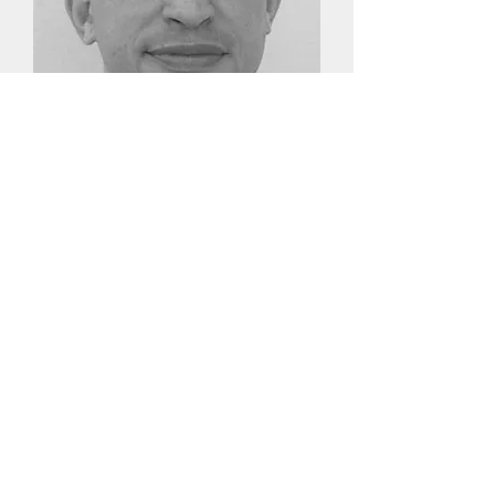
דר' איתן בר-דרומא
מומחה לכירורגיית הפה ולסתות
ד״ר איתן בר-דרומא בעל תואר דוקטור
(D.M.D) לרפואת שיניים , אוניברסיטת תל
אביב , 2002 . בעל תואר ראשון (B.SC
MED ) באוניברסיטת תל אביב , 1997.
התמחה בכירורגית הפה ולסתות בבית
החולים ע"ש ברזילי באשקלון. בעל תואר
מומחה בכירורגית פה ולסתות החל מ -
2010. רופא בכיר במחלקה לכירורגית פנים
ולסתות המרכז הרפואי סורוקה באר שבע.
בעל תואר M.D ברפואה כללית החל משנת